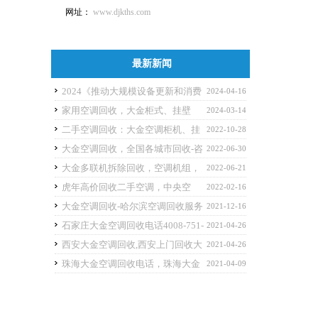
网址：
www.djkths.com
最新新闻
2024《推动大规模设备更新和消费
2024-04-16
品以旧换新行动方案》
家用空调回收，大金柜式、挂壁
2024-03-14
式、悬交式空调拆除回收（量大从优）
二手空调回收：大金空调柜机、挂
2022-10-28
机、天花机、多联机、中央空调等各类二手
大金空调回收，全国各城市回收-咨
2022-06-30
空调回收
询客服
大金多联机拆除回收，空调机组，
2022-06-21
中央空调回收
虎年高价回收二手空调，中央空
2022-02-16
调，大金空调回收
大金空调回收-哈尔滨空调回收服务
2021-12-16
电话
石家庄大金空调回收电话4008-751-
2021-04-26
251
西安大金空调回收,西安上门回收大
2021-04-26
金柜机中央空调
珠海大金空调回收电话，珠海大金
2021-04-09
空调回收服务中心